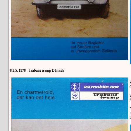
8.3.5. 1978 - Trabant tramp Dänisch
V
W
"
K
D