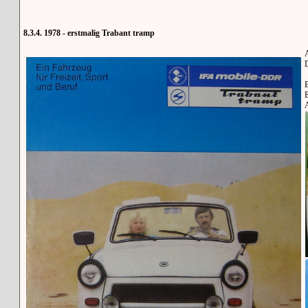
8.3.4. 1978 - erstmalig Trabant tramp
D
B