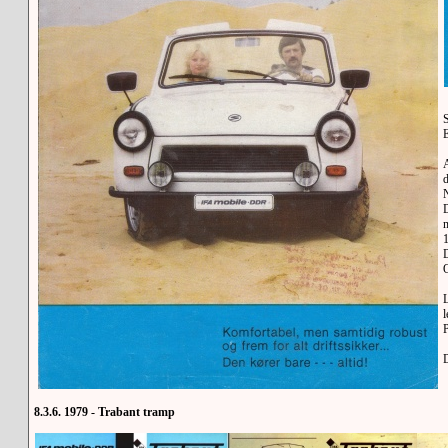
S
A
D
D
L
l
8.3.6. 1979 - Trabant tramp