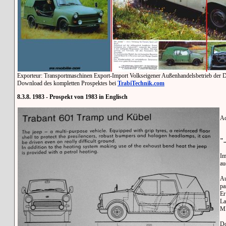
Exporteur: Transportmaschinen Export-Import Volkseigener Außenhandelsbetrieb der
Download des kompletten Prospektes bei
TrabiTechnik.com
8.3.8. 1983 - Prospekt von 1983 in Englisch
Ac
".
Im
au
Au
pa
Er
La
MP
Do