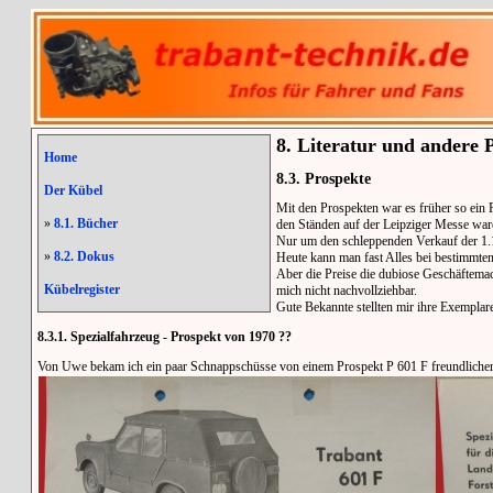
8. Literatur und andere 
Home
8.3. Prospekte
Der Kübel
Mit den Prospekten war es früher so ein
»
8.1. Bücher
den Ständen auf der Leipziger Messe war
Nur um den schleppenden Verkauf der 1.1
»
8.2. Dokus
Heute kann man fast Alles bei bestimmte
Aber die Preise die dubiose Geschäftema
Kübelregister
mich nicht nachvollziehbar.
Gute Bekannte stellten mir ihre Exemplar
8.3.1. Spezialfahrzeug - Prospekt von 1970 ??
Von Uwe bekam ich ein paar Schnappschüsse von einem Prospekt P 601 F freundlicherw