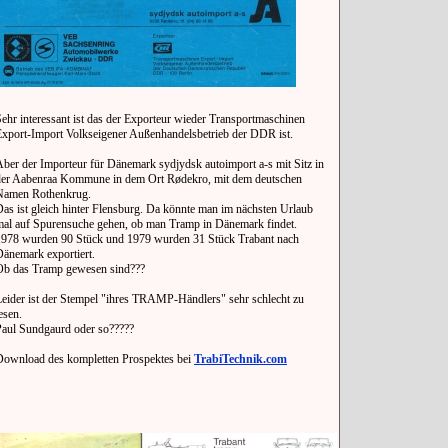
ehr interessant ist das der Exporteur wieder Transportmaschinen
Export-Import Volkseigener Außenhandelsbetrieb der DDR ist.
ber der Importeur für Dänemark sydjydsk autoimport a-s mit Sitz in
der Aabenraa Kommune in dem Ort Rødekro, mit dem deutschen
Namen Rothenkrug.
as ist gleich hinter Flensburg. Da könnte man im nächsten Urlaub
mal auf Spurensuche gehen, ob man Tramp in Dänemark findet.
1978 wurden 90 Stück und 1979 wurden 31 Stück Trabant nach
änemark exportiert.
Ob das Tramp gewesen sind???
eider ist der Stempel "ihres TRAMP-Händlers" sehr schlecht zu
esen.
Paul Sundgaurd oder so?????
Download des kompletten Prospektes bei
TrabiTechnik.com